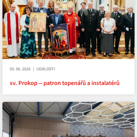
05. 06. 2026
UDÁLOSTI
sv. Prokop — patron topenářů a instalatérů