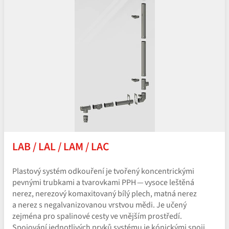
LAB / LAL / LAM / LAC
Plastový systém odkouření je tvořený koncentrickými
pevnými trubkami a tvarovkami PPH — vysoce leštěná
nerez, nerezový komaxitovaný bílý plech, matná nerez
a nerez s negalvanizovanou vrstvou mědi. Je učený
zejména pro spalinové cesty ve vnějším prostředí.
Spojování jednotlivých prvků systému je kónickými spoji.