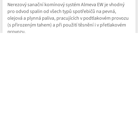
Nerezový sanační komínový systém Almeva EW je vhodný
pro odvod spalin od všech typů spotřebičů na pevná,
olejová a plynná paliva, pracujících v podtlakovém provozu
(s přirozeným tahem) a při použití těsnění i v přetlakovém
provozu.
Kouřovod:
Jednovrstvý systém
Kotel:
Atmosferický kotel
Kondenzační kotel
Krby a kamna
Sporáky a pece
Kotel na tuhá paliva
Plynový kotel
Turbo kotel
ONLINE POPTÁVKA
Poradíme vám a připravíme nezávaznou
poptávku