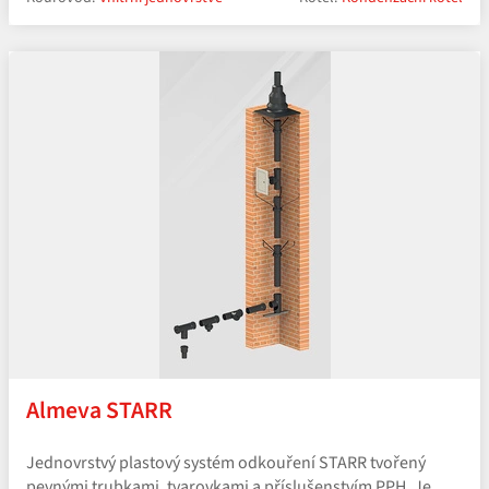
Almeva STARR
Jednovrstvý plastový systém odkouření STARR tvořený
pevnými trubkami, tvarovkami a příslušenstvím PPH. Je