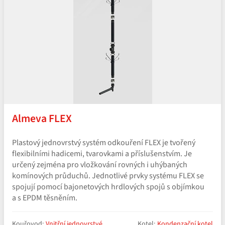
Almeva FLEX
Plastový jednovrstvý systém odkouření FLEX je tvořený
flexibilními hadicemi, tvarovkami a příslušenstvím. Je
určený zejména pro vložkování rovných i uhýbaných
komínových průduchů. Jednotlivé prvky systému FLEX se
spojují pomocí bajonetových hrdlových spojů s objímkou
a s EPDM těsněním.
Kouřovod:
Vnitřní jednovrstvé
Kotel:
Kondenzační kotel