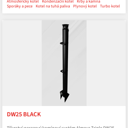
Atmosferický kotel
Kondenzační kotel
Krby a kamna
Sporáky a pece
Kotel na tuhá paliva
Plynový kotel
Turbo kotel
DW25 BLACK
Třívrstvý nerezový komínový systém Almeva Triple DW25