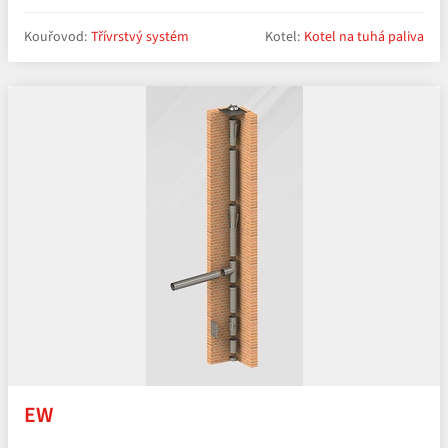
Kouřovod:
Třívrstvý systém
Kotel:
Kotel na tuhá paliva
EW