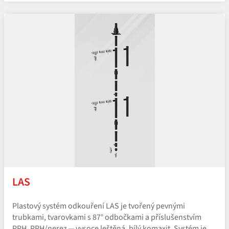
LAS
Plastový systém odkouření LAS je tvořený pevnými
trubkami, tvarovkami s 87° odbočkami a příslušenstvím
PPH, PPH/​nerez — vysoce leštěná, bílý komaxit. Systém je