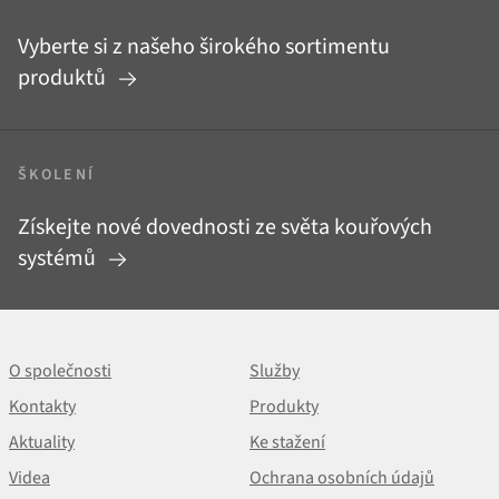
Vyberte si z našeho širokého sortimentu
produktů
ŠKOLENÍ
Získejte nové dovednosti ze světa kouřových
systémů
O společnosti
Služby
Kontakty
Produkty
Aktuality
Ke stažení
Videa
Ochrana osobních údajů