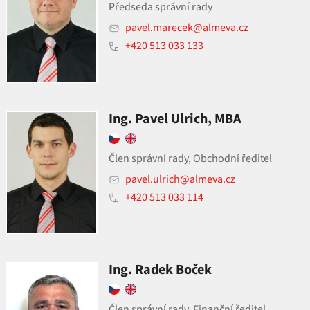
Předseda správní rady
pavel.marecek@almeva.cz
+420 513 033 133
Ing. Pavel Ulrich, MBA
Člen správní rady, Obchodní ředitel
pavel.ulrich@almeva.cz
+420 513 033 114
Ing. Radek Boček
Člen správní rady, Finanční ředitel