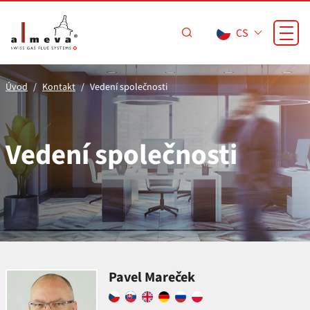
Přejít na hlavní obsah
CS
Úvod
Kontakt
Vedení společnosti
Vedení společnosti
Pavel Mareček