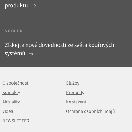
produktů
ŠKOLENÍ
Získejte nové dovednosti ze světa kouřových
systémů
O společnosti
Služby
Kontakty
Produkty
Aktuality
Ke stažení
Videa
Ochrana osobních údajů
NEWSLETTER