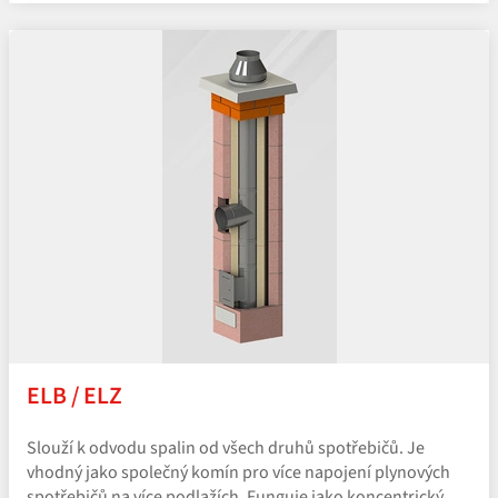
ELB / ELZ
Slouží k odvodu spalin od všech druhů spotřebičů. Je
vhodný jako společný komín pro více napojení plynových
spotřebičů na více podlažích. Funguje jako koncentrický