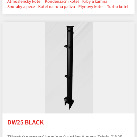
Atmosferický kotel
Kondenzační kotel
Krby a kamna
Sporáky a pece
Kotel na tuhá paliva
Plynový kotel
Turbo kotel
DW25 BLACK
Třívrstvý nerezový komínový systém Almeva Triple DW25