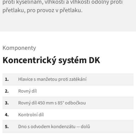
proti kyselinám, vlhkosti a vlhkosti odolný proti
přetlaku, pro provoz v přetlaku.
Komponenty
Koncentrický systém DK
1.
Hlavice s manžetou proti zatékání
2.
Rovný díl
3.
Rovný díl 450 mm s 85° odbočkou
4.
Kontrolní díl
5.
Dno s odvodem kondenzátu — dolů