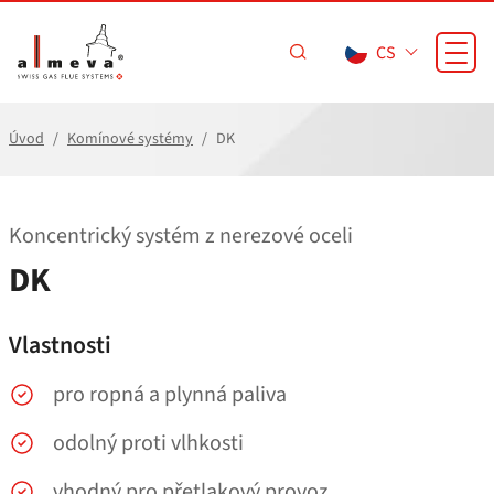
Přejít na hlavní obsah
CS
Úvod
Komínové systémy
DK
Koncentrický systém z nerezové oceli
DK
Vlastnosti
pro ropná a plynná paliva
odolný proti vlhkosti
vhodný pro přetlakový provoz