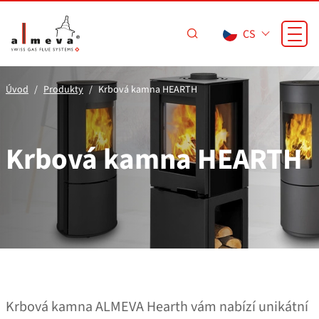
Přejít na hlavní obsah
CS
Úvod
Produkty
Krbová kamna HEARTH
Krbová kamna HEARTH
Krbová kamna ALMEVA Hearth vám nabízí unikátní