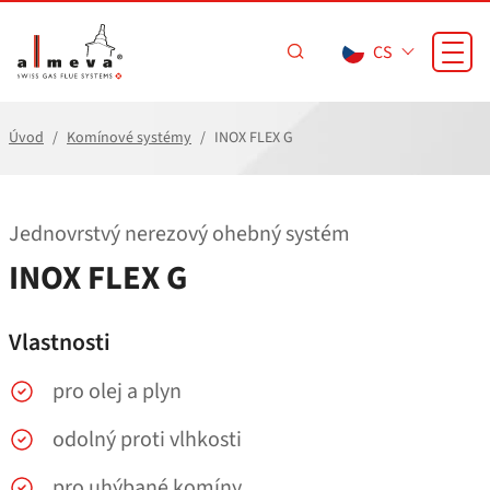
Přejít na hlavní obsah
CS
Úvod
Komínové systémy
INOX FLEX G
Jednovrstvý nerezový ohebný systém
INOX FLEX G
Vlastnosti
pro olej a plyn
odolný proti vlhkosti
pro uhýbané komíny