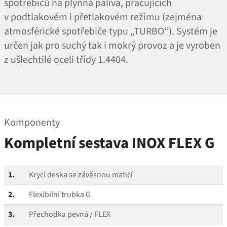
spotřebičů na plynná paliva, pracujících
v podtlakovém i přetlakovém režimu (zejména
atmosférické spotřebiče typu „TURBO“). Systém je
určen jak pro suchý tak i mokrý provoz a je vyroben
z ušlechtilé oceli třídy 1.4404.
Komponenty
Kompletní sestava INOX FLEX G
1.
Krycí deska se závěsnou maticí
2.
Flexibilní trubka G
3.
Přechodka pevná / FLEX