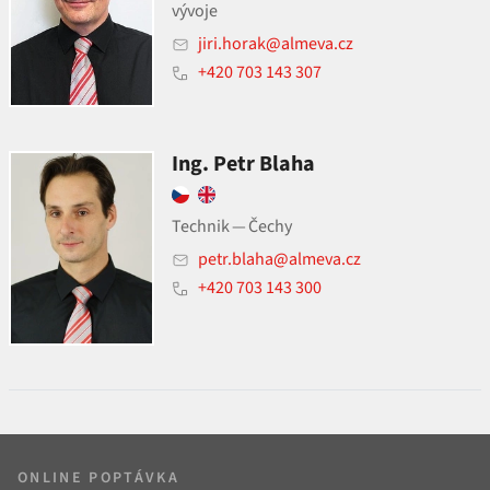
vývoje
jiri.horak@almeva.cz
+420 703 143 307
Ing. Petr Blaha
Technik — Čechy
petr.blaha@almeva.cz
+420 703 143 300
ONLINE POPTÁVKA