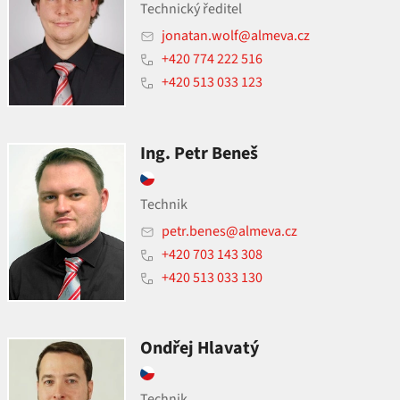
Technický ředitel
jonatan.wolf@almeva.cz
+420 774 222 516
+420 513 033 123
Ing. Petr Beneš
Technik
petr.benes@almeva.cz
+420 703 143 308
+420 513 033 130
Ondřej Hlavatý
Technik