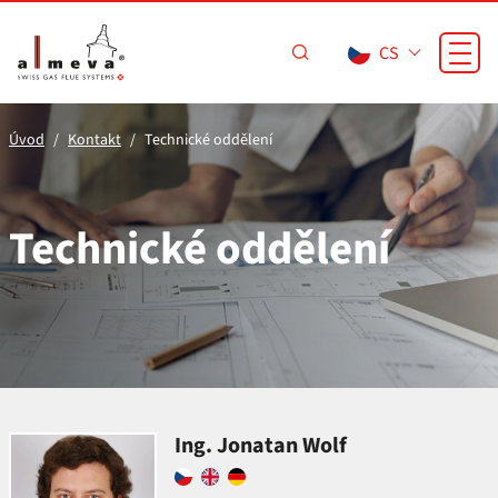
Přejít na hlavní obsah
CS
Úvod
Kontakt
Technické oddělení
Technické oddělení
Ing. Jonatan Wolf