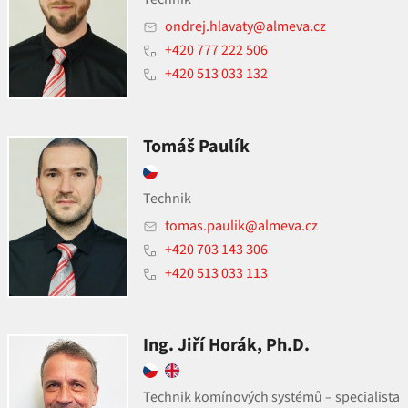
ondrej.hlavaty@almeva.cz
+420 777 222 506
+420 513 033 132
Tomáš Paulík
Technik
tomas.paulik@almeva.cz
+420 703 143 306
+420 513 033 113
Ing. Jiří Horák, Ph.D.
Technik komínových systémů – specialista