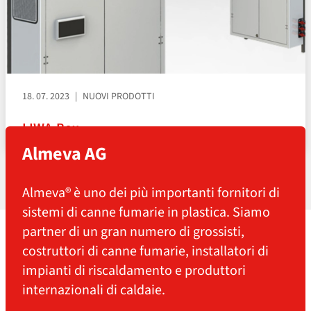
18. 07. 2023
NUOVI PRODOTTI
LIWA-Box
Almeva AG
Almeva® è uno dei più importanti fornitori di
sistemi di canne fumarie in plastica. Siamo
partner di un gran numero di grossisti,
costruttori di canne fumarie, installatori di
impianti di riscaldamento e produttori
internazionali di caldaie.