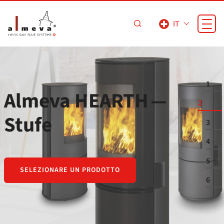
Vai al contenuto principale
IT
LIWA Box — un
1
sistema
2
intelligente di
3
gestione del calore
4
5
6
SELEZIONARE UN PRODOTTO