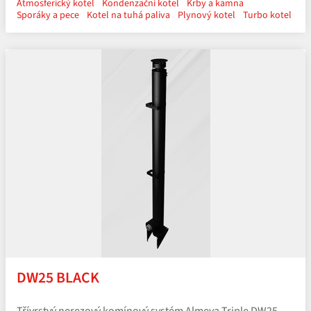
Atmosferický kotel
Kondenzační kotel
Krby a kamna
Sporáky a pece
Kotel na tuhá paliva
Plynový kotel
Turbo kotel
DW25 BLACK
Třívrstvý nerezový komínový systém Almeva Triple DW25