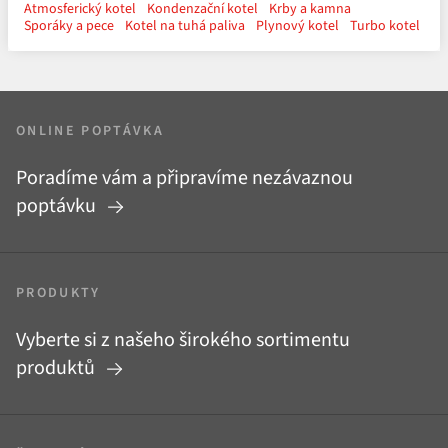
Atmosferický kotel
Kondenzační kotel
Krby a kamna
Sporáky a pece
Kotel na tuhá paliva
Plynový kotel
Turbo kotel
ONLINE POPTÁVKA
Poradíme vám a připravíme nezávaznou
poptávku
PRODUKTY
Vyberte si z našeho širokého sortimentu
produktů