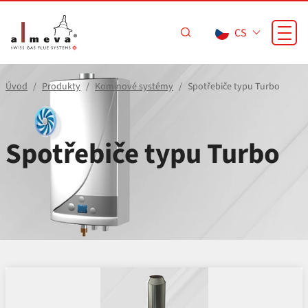
Přejít na hlavní obsah
CS
Úvod
Produkty
Komínové systémy
Spotřebiče typu Turbo
Spotřebiče typu Turbo