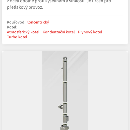
z oceli odolné proti kyselinám a vlhkosti. Je určen pro
přetlakový provoz.
Kouřovod:
Koncentrický
Kotel:
Atmosferický kotel
Kondenzační kotel
Plynový kotel
Turbo kotel