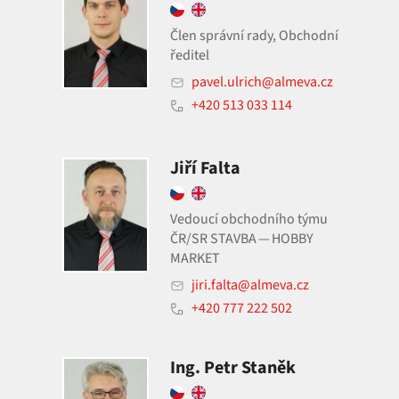
Člen správní rady, Obchodní
ředitel
pavel.ulrich@almeva.cz
+420 513 033 114
Jiří Falta
Vedoucí obchodního týmu
ČR/SR STAVBA — HOBBY
MARKET
jiri.falta@almeva.cz
+420 777 222 502
Ing. Petr Staněk