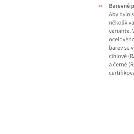
Barevné 
Aby bylo s
několik v
varianta.
ocelového
barev se v
cihlové (R
a černé (R
certifiko