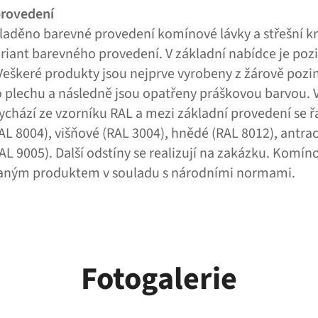
provedení
laděno barevné provedení komínové lávky a střešní kry
ariant barevného provedení. V základní nabídce je po
 Veškeré produkty jsou nejprve vyrobeny z žárově poz
 plechu a následně jsou opatřeny práškovou barvou. 
ychází ze vzorníku RAL a mezi základní provedení se ř
AL 8004), višňové (RAL 3004), hnědé (RAL 8012), antra
AL 9005). Další odstíny se realizují na zakázku. Komín
vaným produktem v souladu s národními normami.
Fotogalerie