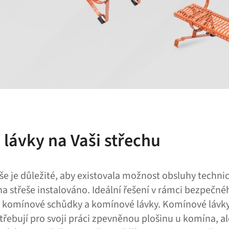
lávky na Vaši střechu
še je důležité, aby existovala možnost obsluhy techni
e na střeše instalováno. Ideální řešení v rámci bezpeč
í komínové schůdky a komínové lávky. Komínové lávky 
třebují pro svoji práci zpevněnou plošinu u komína, ale