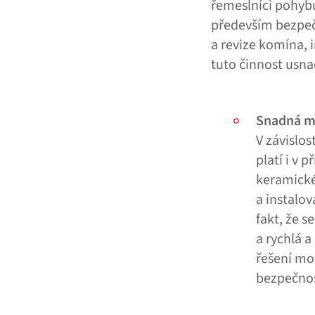
řemeslníci pohybu
především bezpečn
a revize komína, 
tuto činnost usna
Snadná m
V závislos
platí i v 
keramické
a instalo
fakt, že s
a rychlá 
řešení mo
bezpečnos