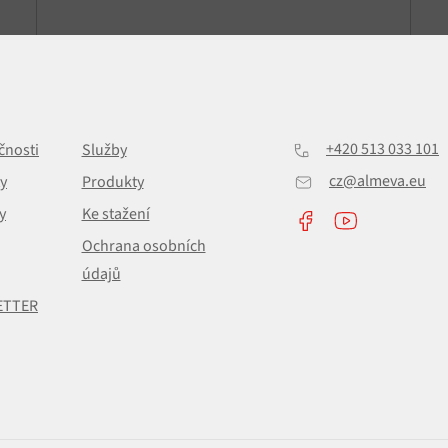
+420 513 033 101
čnosti
Služby
cz@almeva.eu
y
Produkty
y
Ke stažení
Ochrana osobních
údajů
ETTER