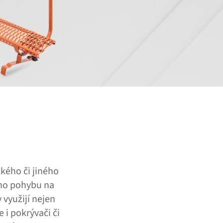
ckého či jiného
ného pohybu na
využijí nejen
 i pokrývači či