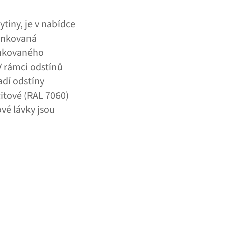
tiny, je v nabídce
zinkovaná
inkovaného
V rámci odstínů
adí odstíny
citové (RAL 7060)
ové lávky jsou