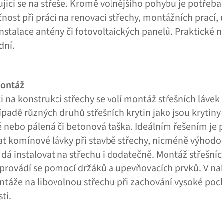
jící se na střeše. Kromě volnějšího pohybu je potřeba
ost při práci na renovaci střechy, montážních prací, ú
instalace antény či fotovoltaických panelů. Praktické n
dní.
ontáž
ti na konstrukci střechy se volí montáž střešních lávek
případě různých druhů střešních krytin jako jsou krytin
 nebo pálená či betonová taška. Ideálním řešením je p
vat komínové lávky při stavbě střechy, nicméně výhodo
e dá instalovat na střechu i dodatečně. Montáž střešní
a provádí se pomocí držáků a upevňovacích prvků. V n
ntáže na libovolnou střechu při zachování vysoké po
ti.