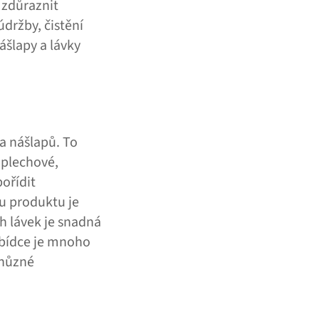
 zdůraznit
držby, čistění
ášlapy a lávky
 a nášlapů. To
y plechové,
ořídit
u produktu je
ch lávek je snadná
abídce je mnoho
chůzné