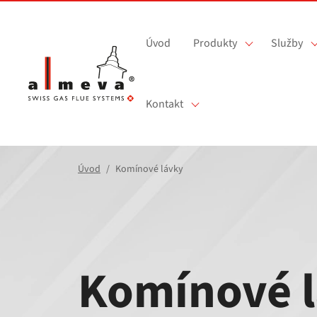
Přejít na hlavní obsah
Úvod
Produkty
Služby
Kontakt
Úvod
Komínové lávky
Komínové 