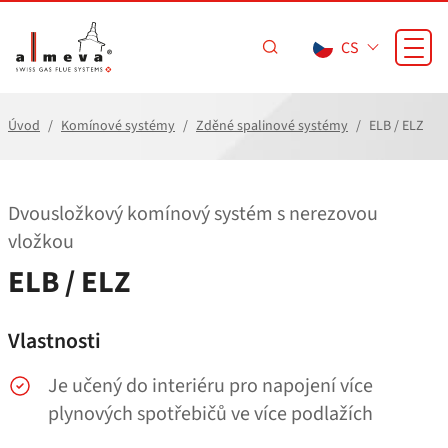
Přejít na hlavní obsah
CS
Úvod
Komínové systémy
Zděné spalinové systémy
ELB / ELZ
Dvousložkový komínový systém s nerezovou
vložkou
ELB / ELZ
Vlastnosti
Je učený do interiéru pro napojení více
plynových spotřebičů ve více podlažích