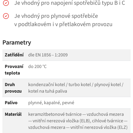
Je vhodný pro napojení spotřebičů typu B i C
Je vhodný pro plynové spotřebiče
v podtlakovém i v přetlakovém provozu
Parametry
Zatřídění
dle EN 1856 – 1:2009
Provozní
do 200 °C
teplota
Druh
kondenzační kotel / turbo kotel / plynový kotel /
provozu
kotel na tuhá paliva
Palivo
plynné, kapalné, pevné
Materiál
keramzitbetonové tvárnice — vzduchová mezera
— vnitřní nerezová vložka (ELB), cihlové tvárnice —
vzduchová mezera — vnitřní nerezová vložka (ELZ)