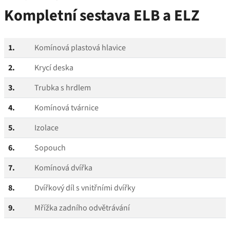
Kompletní sestava ELB a ELZ
1.
Komínová plastová hlavice
2.
Krycí deska
3.
Trubka s hrdlem
4.
Komínová tvárnice
5.
Izolace
6.
Sopouch
7.
Komínová dvířka
8.
Dvířkový díl s vnitřními dvířky
9.
Mřížka zadního odvětrávání