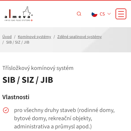
Přejít na hlavní obsah
CS
Úvod
Komínové systémy
Zděné spalinové systémy
SIB / SIZ / JIB
Třísložkový komínový systém
SIB / SIZ / JIB
Vlastnosti
pro všechny druhy staveb (rodinné domy,
bytové domy, rekreační objekty,
administrativa a průmysl apod.)