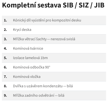
Kompletní sestava SIB / SIZ / JIB
1.
Kónický díl vyústění pro kompozitní desku
2.
Krycí deska
3.
Mřížka větrací šachty — nerezová svislá
4.
Komínová tvárnice
5.
Izolace lamelová 1bm
6.
Komínová odbočka 90°
7.
Komínová vložka
8.
Dvířka s uzávěrem kondenzátu — bílá
9.
Mřížka zadního odvětrání — bílá