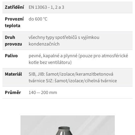
Zatřídění
EN 13063 – 1, 2 a 3
Provozní
do 600 °C
teplota
Druh
všechny typy spotřebičů s vyjímkou
provozu
kondenzačních
Palivo
pevné, kapalné a plynné (pouze pro atmosférické
kotle bez ventilátoru)
Materiál
SIB, JIB: šamot/​izolace/​keramzitbetonová
tvárnice SIZ: šamot/​izolace/​cihelná tvárnice
Průměr
140 — 200 mm