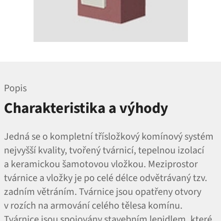
Popis
Charakteristika a výhody
Jedná se o kompletní třísložkový komínový systém
nejvyšší kvality, tvořený tvárnicí, tepelnou izolací
a keramickou šamotovou vložkou. Meziprostor
tvárnice a vložky je po celé délce odvětrávaný tzv.
zadním větráním. Tvárnice jsou opatřeny otvory
v rozích na armování celého tělesa komínu.
Tvárnice jsou spojovány stavebním lepidlem, které