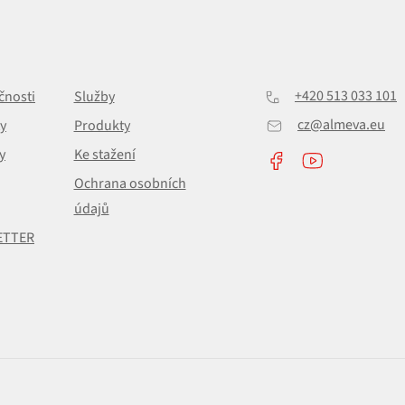
+420 513 033 101
čnosti
Služby
cz@almeva.eu
y
Produkty
y
Ke stažení
Ochrana osobních
údajů
ETTER