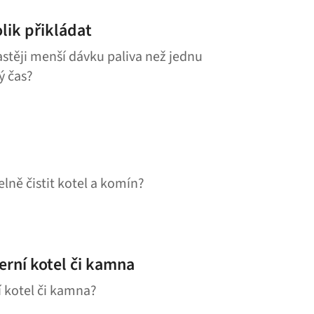
olik přikládat
častěji menší dávku paliva než jednu
ý čas?
elně čistit kotel a komín?
erní kotel či kamna
 kotel či kamna?