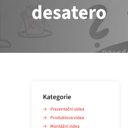
desatero
Kategorie
Prezentační videa
Produktová videa
Montážní videa