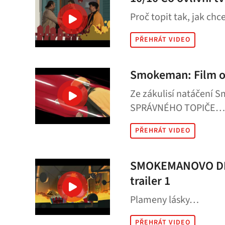
Proč topit tak, jak chc
PŘEHRÁT VIDEO
Smokeman: Film o
Ze zákulisí natáčení
SPRÁVNÉHO TOPIČE…
PŘEHRÁT VIDEO
SMOKEMANOVO DE
trailer 1
Plameny lásky…
PŘEHRÁT VIDEO