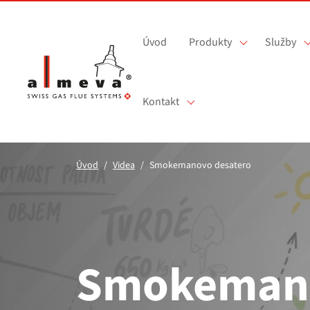
Přejít na hlavní obsah
Úvod
Produkty
Služby
Kontakt
Úvod
Videa
Smokemanovo desatero
Smokeman