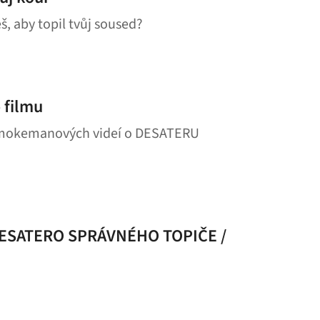
eš, aby topil tvůj soused?
 filmu
 Smokemanových videí o DESATERU
SATERO SPRÁVNÉHO TOPIČE /