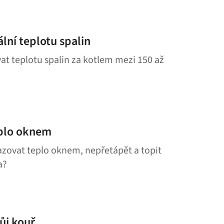
lní teplotu spalin
vat teplotu spalin za kotlem mezi 150 až
eplo oknem
azovat teplo oknem, nepřetápět a topit
a?
vůj kouř