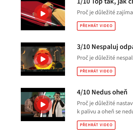
1/10 Top tak, jak c
Proč je důležité zajím
PŘEHRÁT VIDEO
3/10 Nespaluj od
Proč je důležité nesp
PŘEHRÁT VIDEO
4/10 Nedus oheň
Proč je důležité nasta
k palivu a oheň se ned
PŘEHRÁT VIDEO