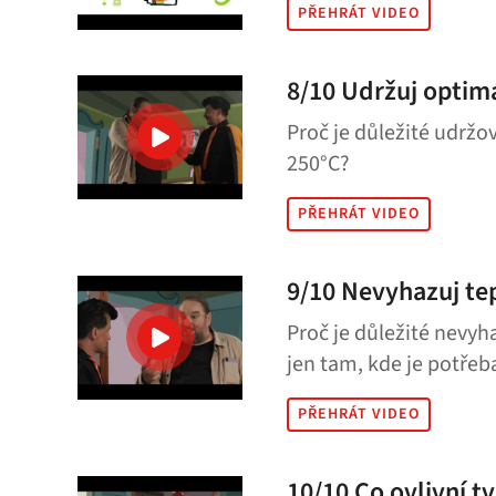
PŘEHRÁT VIDEO
8/10 Udržuj optimá
Proč je důležité udržo
250°C?
PŘEHRÁT VIDEO
9/10 Nevyhazuj t
Proč je důležité nevyh
jen tam, kde je potřeb
PŘEHRÁT VIDEO
10/10 Co ovlivní t