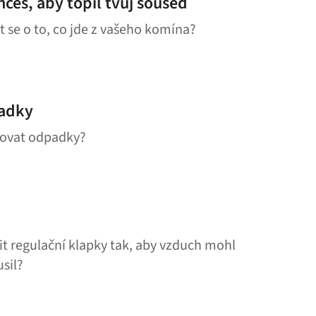
hceš, aby topil tvůj soused
at se o to, co jde z vašeho komína?
padky
alovat odpadky?
vit regulační klapky tak, aby vzduch mohl
usil?