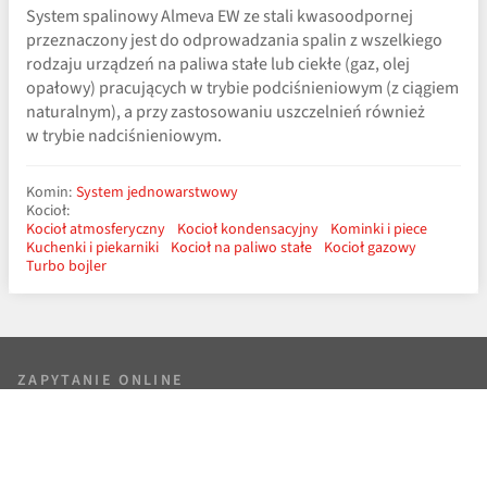
System spalinowy Almeva EW ze stali kwasoodpornej
przeznaczony jest do odprowadzania spalin z wszelkiego
rodzaju urządzeń na paliwa stałe lub ciekłe (gaz, olej
opałowy) pracujących w trybie podciśnieniowym (z ciągiem
naturalnym), a przy zastosowaniu uszczelnień również
w trybie nadciśnieniowym.
Komin:
System jednowarstwowy
Kocioł:
Kocioł atmosferyczny
Kocioł kondensacyjny
Kominki i piece
Kuchenki i piekarniki
Kocioł na paliwo stałe
Kocioł gazowy
Turbo bojler
ZAPYTANIE ONLINE
Doradzimy i przygotujemy niezobowiązujące
zapytanie