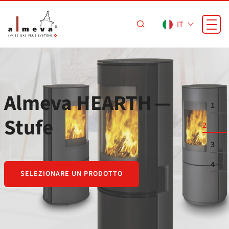
Vai al contenuto principale
IT
Almeva HEARTH —
1
Stufe
2
3
4
SELEZIONARE UN PRODOTTO