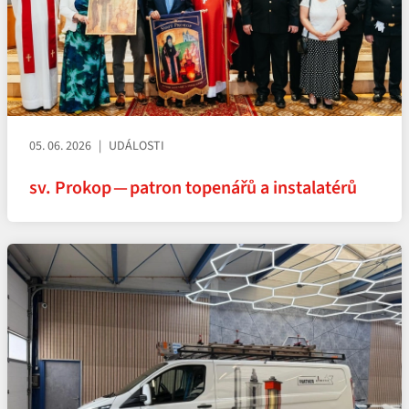
05. 06. 2026
UDÁLOSTI
sv. Prokop — patron topenářů a instalatérů