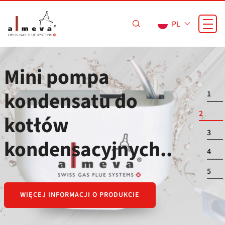
Przejdź do treści
PL
Mini pompa
kondensatu do
1
2
kotłów
3
kondensacyjnych..
4
5
WIĘCEJ INFORMACJI O PRODUKCIE