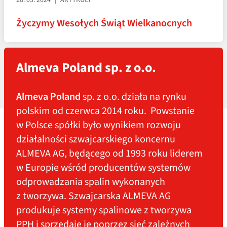
28. 03. 2024
ARTYKUŁY
Życzymy Wesołych Świąt Wielkanocnych
Almeva Poland sp. z o.o.
WSZYSTKIE AKTUALNOŚCI
Almeva Poland
sp. z o.o. działa na rynku
polskim od czerwca 2014 roku. Powstanie
w Polsce spółki było wynikiem rozwoju
działalności szwajcarskiego koncernu
ALMEVA AG, będącego od 1993 roku liderem
w Europie wśród producentów systemów
odprowadzania spalin wykonanych
z tworzywa. Szwajcarska ALMEVA AG
produkuje systemy spalinowe z tworzywa
PPH i sprzedaje je poprzez sieć zależnych