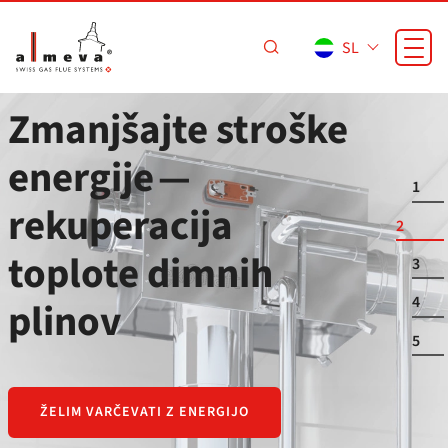
Preskoči na glavno vsebino
SL
ALMEVA Flexbox —
1
zgradite dimnik iz
2
dveh škatel…
3
4
5
IZBERITE IZDELEK