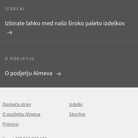
IZDELKI
Izbirate lahko med našo široko paleto izdelkov
O PODJETJU
O podjetju Almeva
Domača stran
Izdelki
O podjetju Almeva
Storitve
Prenosi