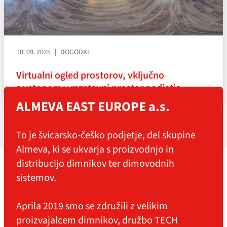
10. 09. 2025
DOGODKI
Virtualni ogled prostorov, vključno
z vstopom v razstavni prostor podjetja
ALMEVA EAST EUROPE a.s.
To je švicarsko-češko podjetje, del skupine
Almeva, ki se ukvarja s proizvodnjo in
distribucijo dimnikov ter dimovodnih
sistemov.
Aprila 2019 smo se združili z velikim
proizvajalcem dimnikov, družbo TECH