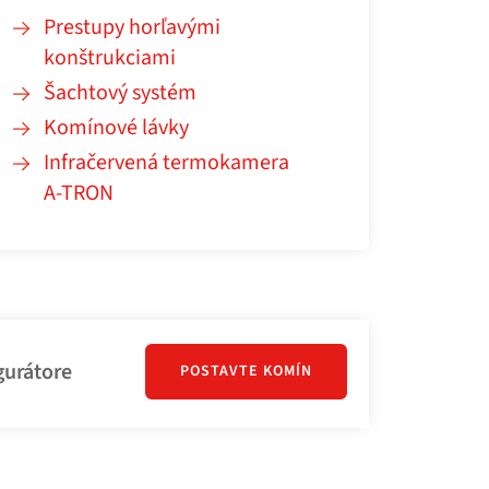
Prestupy horľavými
konštrukciami
Šachtový systém
Komínové lávky
Infračervená termokamera
A‑TRON
gurátore
POSTAVTE KOMÍN