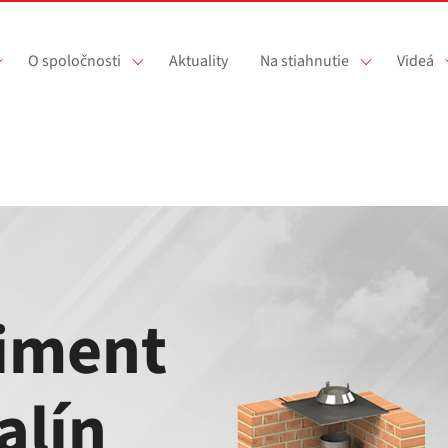
O spoločnosti
Aktuality
Na stiahnutie
Videá
timent
alín