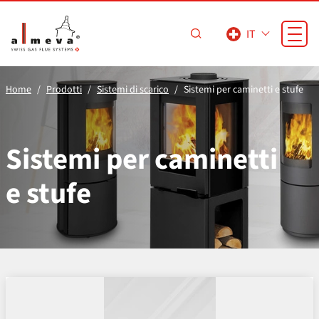
Vai al contenuto principale
IT
Home
Prodotti
Sistemi di scarico
Sistemi per caminetti e stufe
Sistemi per caminetti
e stufe