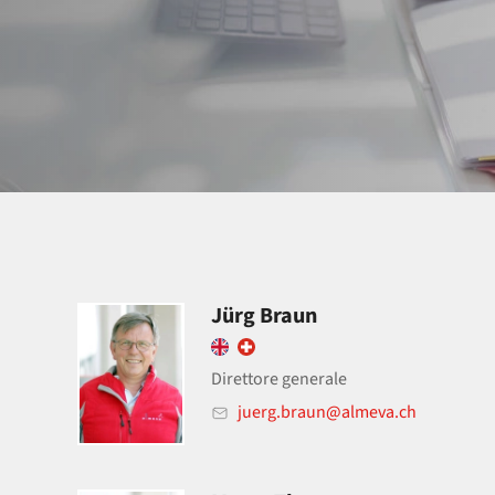
Jürg Braun
Direttore generale
juerg.braun@almeva.ch