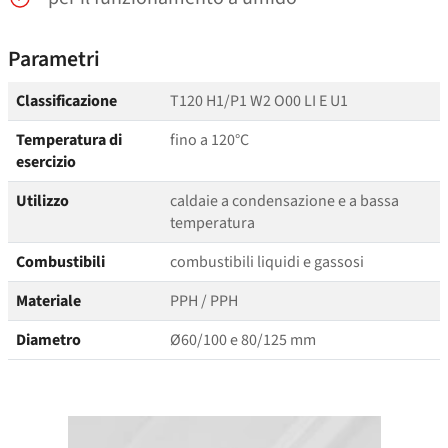
Parametri
Classificazione
T120 H1/P1 W2 O00 LI E U1
Temperatura di
fino a 120°C
esercizio
Utilizzo
caldaie a condensazione e a bassa
temperatura
Combustibili
combustibili liquidi e gassosi
Materiale
PPH / PPH
Diametro
Ø60/100 e 80/125 mm