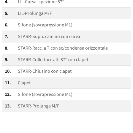
4.
LIL-Curva ispezione 87°
5.
LIL-Prolunga M/F
6.
Sifone (sovrapressione M1)
7.
STARR-Supp. camino con curva
8.
STARR-Racc. a T con sc/​condensa orizzontale
9.
STARR-Collettore att. 87° con clapet
10.
STARR-Chiusino con clapet
11.
Clapet
12.
Sifone (sovrapressione M1)
13.
STARR-Prolunga M/F