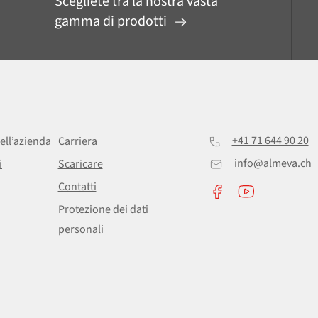
Scegliete tra la nostra vasta
gamma di prodotti
+41 71 644 90 20
ell’azienda
Carriera
info@almeva.ch
i
Scaricare
Contatti
Protezione dei dati
personali