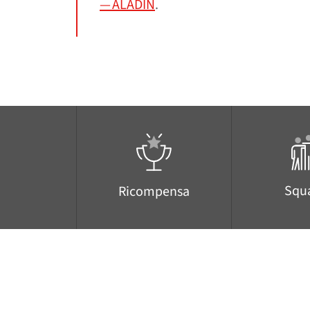
— ALADIN
.
Squ
Ricompensa