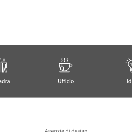
adra
Ufficio
I
Agenzie di design