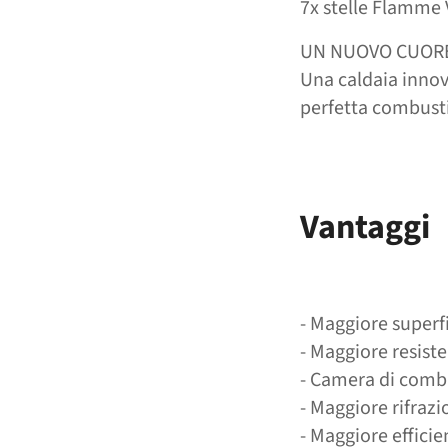
7x stelle Flamme 
UN NUOVO CUORE
Una caldaia innov
perfetta combusti
Vantaggi
- Maggiore superf
- Maggiore resis
- Camera di comb
- Maggiore rifraz
- Maggiore effici