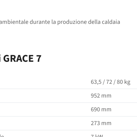
ambientale durante la produzione della caldaia
i GRACE 7
63,5 / 72 / 80 kg
952 mm
690 mm
273 mm
le
7 kW