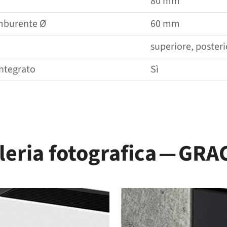
80 mm
omburente Ø
60 mm
superiore, posteri
integrato
Sì
leria fotografica — GRA