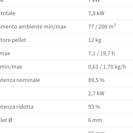
totale
7,8 kW
3
damento ambiente min/​​max
77 / 200 m
tore pellet
12 kg
​​max
7,1 / 19,7 h
min/​​max
0,61 / 1,70 kg/​​​​h
otenza nominale
89,5 %
2,7 kW
tenza ridotta
93 %
let Ø
6 mm