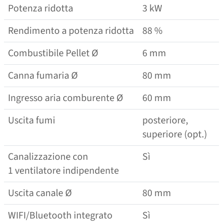
Potenza ridotta
3 kW
Rendimento a potenza ridotta
88 %
Combustibile Pellet Ø
6 mm
Canna fumaria Ø
80 mm
Ingresso aria comburente Ø
60 mm
Uscita fumi
posteriore,
superiore (opt.)
Canalizzazione con
Sì
1 ventilatore indipendente
Uscita canale Ø
80 mm
WIFI/​​​​Bluetooth integrato
Sì