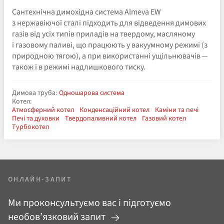
Сантехнічна димохідна система Almeva EW
з нержавіючої сталі підходить для відведення димових
газів від усіх типів приладів на твердому, масляному
і газовому паливі, що працюють у вакуумному режимі (з
природною тягою), а при використанні ущільнювачів —
також і в режимі надлишкового тиску.
Димова труба:
Одношарова система
Котел:
Атмосферний котел
Конденсаційний котел
Каміни та печі
Печі та духовки
Твердопаливний котел
Газовий котел
Турбокотел
ОНЛАЙН-ЗАПИТ
Ми проконсультуємо вас і підготуємо
необов’язковий запит