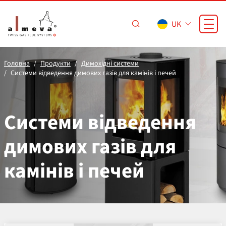
Перейти до основного вмісту
UK
Головна
Продукти
Димохідні системи
Системи відведення димових газів для камінів і печей
Системи відведення
димових газів для
камінів і печей