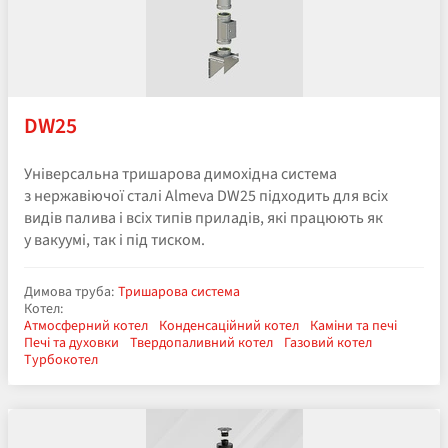
DW25
Універсальна тришарова димохідна система
з нержавіючої сталі Almeva DW25 підходить для всіх
видів палива і всіх типів приладів, які працюють як
у вакуумі, так і під тиском.
Димова труба:
Тришарова система
Котел:
Атмосферний котел
Конденсаційний котел
Каміни та печі
Печі та духовки
Твердопаливний котел
Газовий котел
Турбокотел