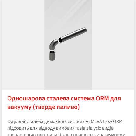
Одношарова сталева система ORM для
вакууму (тверде паливо)
Суцільносталева димохідна система ALMEVA Easy ORM
підходить для відводу димових газів від усіх видів
твердопаливних приладів, що працюють у вакуумному