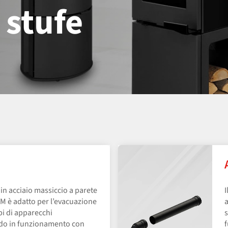
 stufe
 in acciaio massiccio a parete
I
 è adatto per l’evacuazione
a
ipi di apparecchi
s
ido in funzionamento con
f