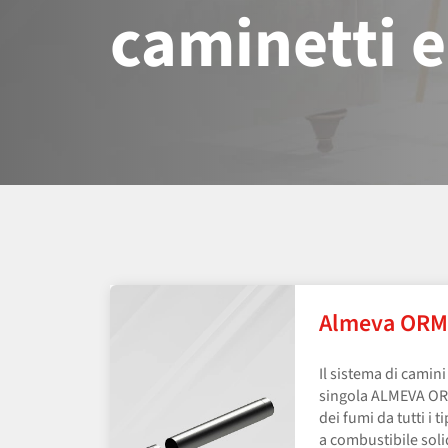
caminetti e
Almeva ORM
Il sistema di camini
singola ALMEVA ORM
dei fumi da tutti i t
a combustibile sol