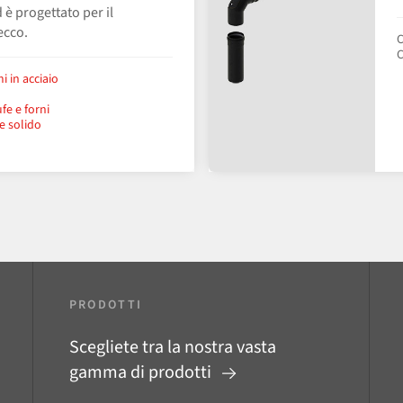
 è progettato per il
ecco.
C
C
i in acciaio
fe e forni
e solido
PRODOTTI
Scegliete tra la nostra vasta
gamma di prodotti