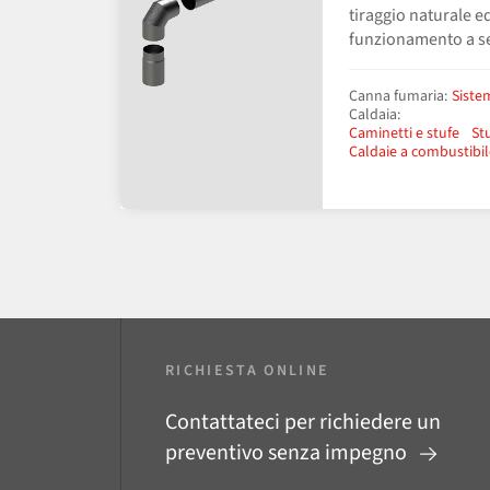
tiraggio naturale ed
funzionamento a s
Canna fumaria:
Sistem
Caldaia:
Caminetti e stufe
Stu
Caldaie a combustibil
RICHIESTA ONLINE
Contattateci per richiedere un
preventivo senza impegno