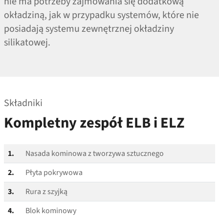
nie ma potrzeby zajmowania się dodatkową
okładziną, jak w przypadku systemów, które nie
posiadają systemu zewnętrznej okładziny
silikatowej.
Składniki
Kompletny zespół ELB i ELZ
1.
Nasada kominowa z tworzywa sztucznego
2.
Płyta pokrywowa
3.
Rura z szyjką
4.
Blok kominowy