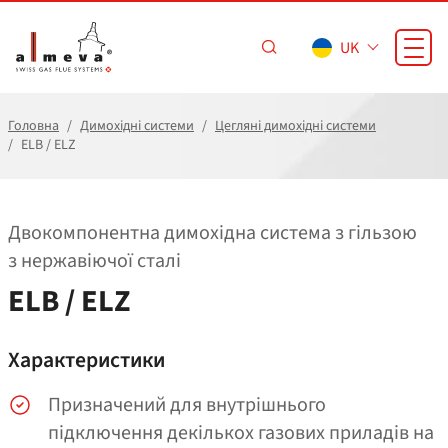
Перейти до основного вмісту
UK
Головна
Димохідні системи
Цегляні димохідні системи
ELB / ELZ
Двокомпонентна димохідна система з гільзою
з нержавіючої сталі
ELB / ELZ
Характеристики
Призначений для внутрішнього
підключення декількох газових приладів на