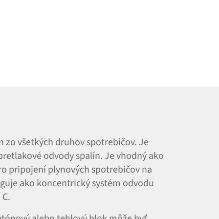
n zo všetkých druhov spotrebičov. Je
pretlakové odvody spalín. Je vhodný ako
o pripojení plynových spotrebičov na
nguje ako koncentrický systém odvodu
 C.
etónový alebo tehlový blok môže byť