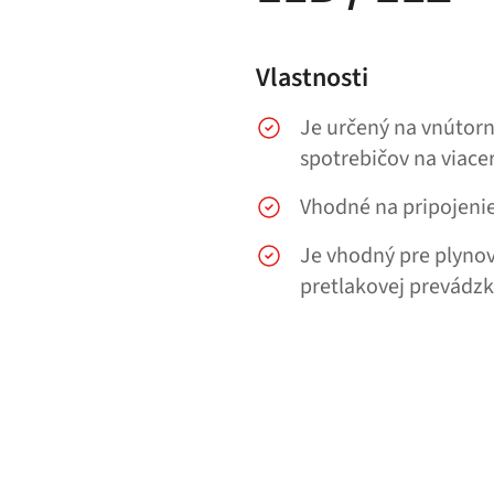
Vlastnosti
Je určený na vnútorn
spotrebičov na viace
Vhodné na pripojenie
Je vhodný pre plynov
pretlakovej prevádz