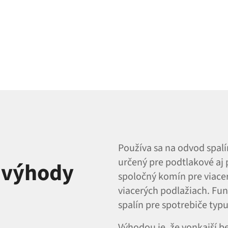
Používa sa na odvod spalí
určený pre podtlakové aj 
a výhody
spoločný komín pre viacer
viacerých podlažiach. Fu
spalín pre spotrebiče typu
Výhodou je, že vonkajší b