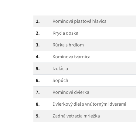
1.
Komínová plastová hlavica
2.
Krycia doska
3.
Rúrka s hrdlom
4.
Komínová tvárnica
5.
Izolácia
6.
Sopúch
7.
Komínové dvierka
8.
Dvierkový diel s vnútornými dverami
9.
Zadná vetracia mriežka