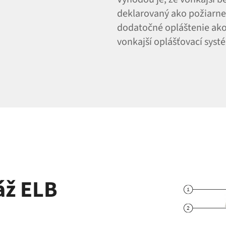
deklarovaný ako požiarne o
dodatočné opláštenie ako 
vonkajší oplášťovací syst
áž ELB