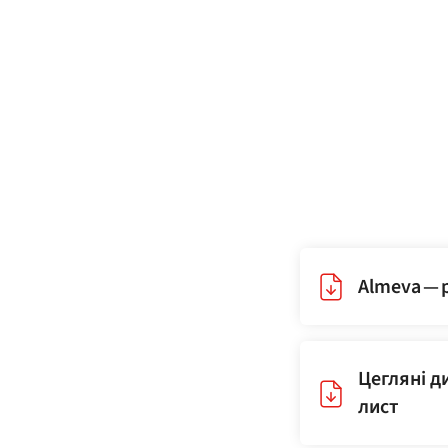
Almeva — p
Цегляні д
лист