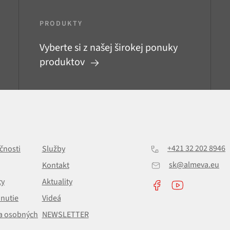
PRODUKTY
Vyberte si z našej širokej ponuky
produktov
+421 32 202 8946
čnosti
Služby
sk@almeva.eu
Kontakt
ty
Aktuality
hnutie
Videá
a osobných
NEWSLETTER