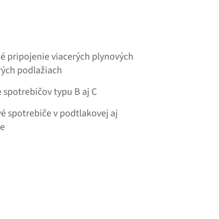
é pripojenie viacerých plynových
rých podlažiach
 spotrebičov typu B aj C
é spotrebiče v podtlakovej aj
ke