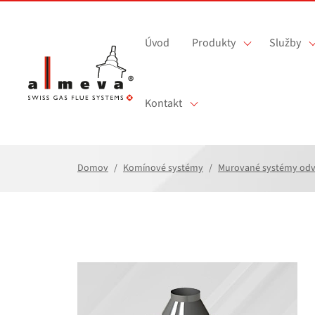
Prejsť na hlavný obsah
Úvod
Produkty
Služby
Kontakt
Domov
Komínové systémy
Murované systémy odv