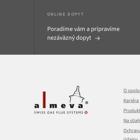
ONLINE DOPYT
Poradíme vám a pripravíme
nezáväzný dopyt
O spolo
Kariéra
Produk
Na stia
Ochran
údajov