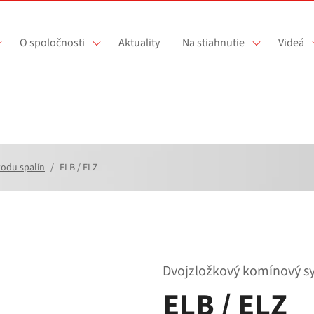
O spoločnosti
Aktuality
Na stiahnutie
Videá
odu spalín
ELB / ELZ
Dvojzložkový komínový sy
ELB / ELZ