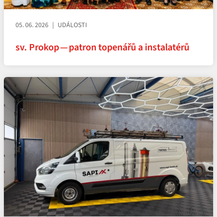
05. 06. 2026
UDÁLOSTI
sv. Prokop — patron topenářů a instalatérů