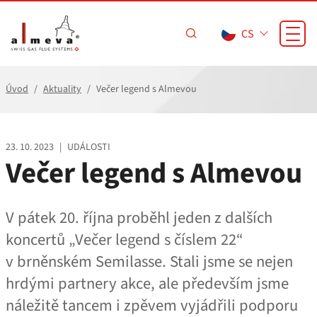
Přejít na hlavní obsah
CS
Úvod
Aktuality
Večer legend s Almevou
23. 10. 2023
|
UDÁLOSTI
Večer legend s Almevou
V pátek 20. října proběhl jeden z dalších
koncertů „Večer legend s číslem 22“
v brněnském Semilasse. Stali jsme se nejen
hrdými partnery akce, ale především jsme
náležitě tancem i zpěvem vyjádřili podporu