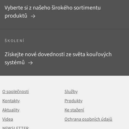
Vyberte si z našeho širokého sortimentu
produktů
ŠKOLENÍ
Získejte nové dovednosti ze světa kouřových
systémů
O společnosti
Služby
Kontakty
Produkty
Aktuality
Ke stažení
Videa
Ochrana osobních údajů
NEWSLETTER