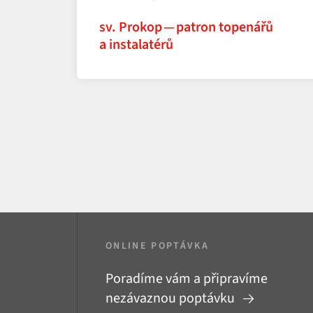
sv. Prokop — patron topenářů
a instalatérů
ONLINE POPTÁVKA
Poradíme vám a připravíme
nezávaznou poptávku