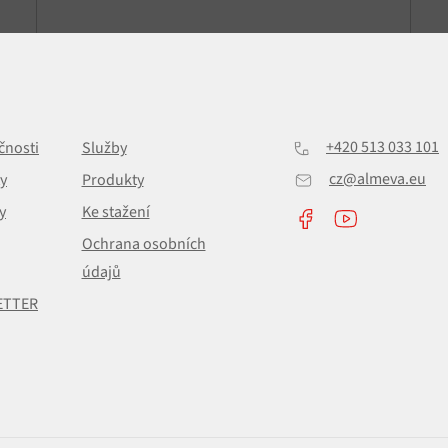
+420 513 033 101
čnosti
Služby
cz@almeva.eu
y
Produkty
y
Ke stažení
Ochrana osobních
údajů
ETTER