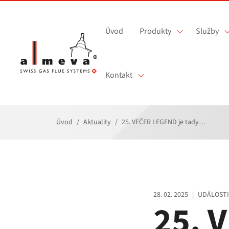
Přejít na hlavní obsah
Úvod
Produkty
Služby
Kontakt
Úvod
Aktuality
25. VEČER LEGEND je tady…
28. 02. 2025
|
UDÁLOSTI
25. 