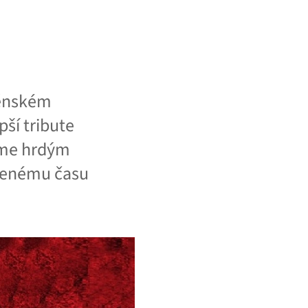
něnském
pší tribute
sme hrdým
ávenému času