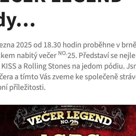
ady…
řezna 2025 od 18.30 hodin proběhne v br
NO.
ckem nabitý večer
25. Představí se nejle
 KISS a Rolling Stones na jedom pódiu. J
čera a tímto Vás zveme ke společeně str
ní příležitosti.