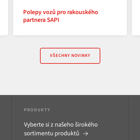
Polepy vozů pro rakouského
partnera SAPI
VŠECHNY NOVINKY
PRODUKTY
Vyberte si z našeho širokého
sortimentu produktů