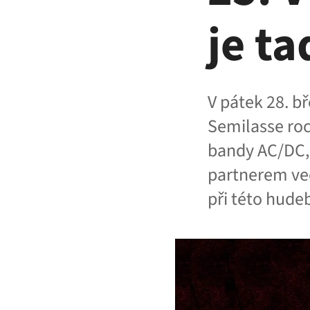
je t
V pátek 28. b
Semilasse ro
bandy AC/DC,
partnerem ve
při této hudeb