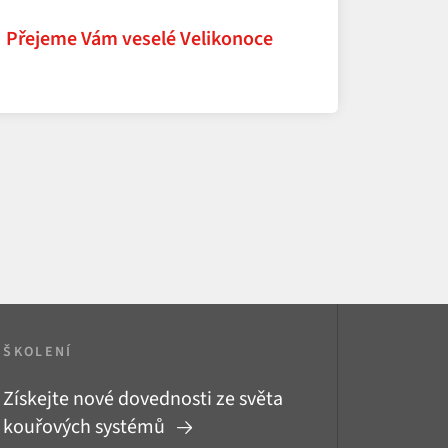
Přejeme Vám veselé Velikonoce
ŠKOLENÍ
Získejte nové dovednosti ze světa
kouřových systémů