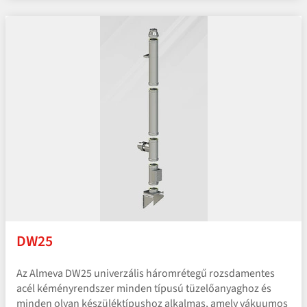
DW25
Az Almeva DW25 univerzális háromrétegű rozsdamentes
acél kéményrendszer minden típusú tüzelőanyaghoz és
minden olyan készüléktípushoz alkalmas, amely vákuumos