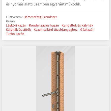
és nyomás alatti üzemben egyaránt működik.
Füstverem:
Háromrétegű rendszer
Kazán:
Légköri kazán
Kondenzációs kazán
Kandallók és kályhák
Kályhák és sütők
Kazán szilárd tüzelőanyaghoz
Gázkazán
Turbó kazán