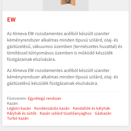
EW
Az Almeva EW rozsdamentes acélból készült szaniter
kéményrendszer alkalmas minden típusú szilárd, olaj- és
gáztüzelésű, vákuumos üzemben (természetes huzattal) és
tömítéssel túlnyomásos üzemben is működő készülék
füstgázainak elszívására.
Az Almeva EW rozsdamentes acélból készült szaniter
kéményrendszer alkalmas minden típusú szilárd, olaj- és
gáztüzelésű készülék füstgázainak elszívására.
Füstverem:
Egyrétegű rendszer
Kazán:
Légköri kazán
Kondenzációs kazán
Kandallók és kályhák
Kályhák és sütők
Kazán szilárd tüzelőanyaghoz
Gázkazán
Turbó kazán