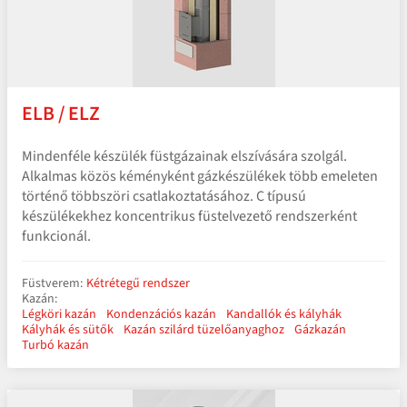
ELB / ELZ
Mindenféle készülék füstgázainak elszívására szolgál.
Alkalmas közös kéményként gázkészülékek több emeleten
történő többszöri csatlakoztatásához. C típusú
készülékekhez koncentrikus füstelvezető rendszerként
funkcionál.
Füstverem:
Kétrétegű rendszer
Kazán:
Légköri kazán
Kondenzációs kazán
Kandallók és kályhák
Kályhák és sütők
Kazán szilárd tüzelőanyaghoz
Gázkazán
Turbó kazán