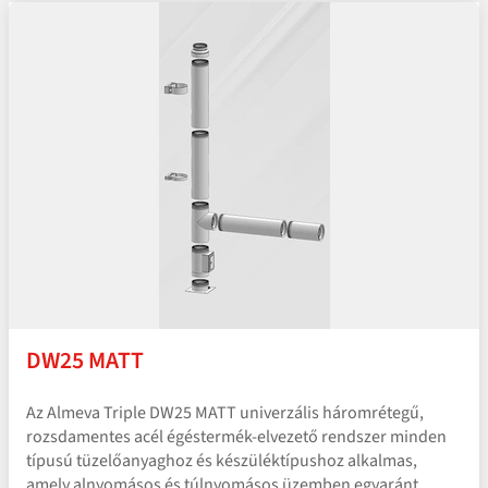
DW25 MATT
Az Almeva Triple DW25 MATT univerzális háromrétegű,
rozsdamentes acél égéstermék-elvezető rendszer minden
típusú tüzelőanyaghoz és készüléktípushoz alkalmas,
amely alnyomásos és túlnyomásos üzemben egyaránt