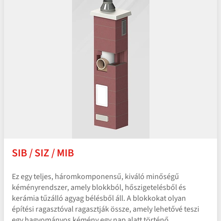
SIB / SIZ / MIB
Ez egy teljes, háromkomponensű, kiváló minőségű
kéményrendszer, amely blokkból, hőszigetelésből és
kerámia tűzálló agyag bélésből áll. A blokkokat olyan
építési ragasztóval ragasztják össze, amely lehetővé teszi
egy hagyományos kémény egy nap alatt történő