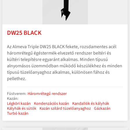
DW25 BLACK
Az Almeva Triple DW25 BLACK fekete, rozsdamentes acél
háromrétegű égéstermék-elvezető rendszer beltéri és
kültéri telepítésre egyaránt alkalmas. Minden típusú
alnyomásos üzemmódban működő készülékhez és minden
típusú tüzelőanyaghoz alkalmas, különösen fához és
pellethez.
Füstverem:
Háromrétegű rendszer
Kazán:
Légköri kazán
Kondenzációs kazán
Kandallók és kályhák
Kályhák és sütők
Kazán szilárd tüzelőanyaghoz
Gázkazán
Turbó kazán