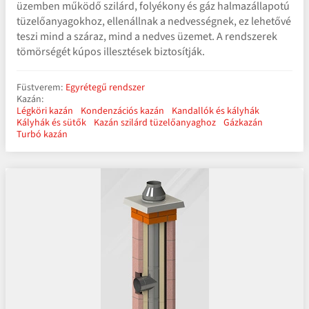
üzemben működő szilárd, folyékony és gáz halmazállapotú
tüzelőanyagokhoz, ellenállnak a nedvességnek, ez lehetővé
teszi mind a száraz, mind a nedves üzemet. A rendszerek
tömörségét kúpos illesztések biztosítják.
Füstverem:
Egyrétegű rendszer
Kazán:
Légköri kazán
Kondenzációs kazán
Kandallók és kályhák
Kályhák és sütők
Kazán szilárd tüzelőanyaghoz
Gázkazán
Turbó kazán