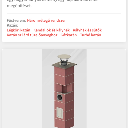
megépítését.
Füstverem:
Háromrétegű rendszer
Kazán:
Légköri kazán
Kandallók és kályhák
Kályhák és sütők
Kazán szilárd tüzelőanyaghoz
Gázkazán
Turbó kazán