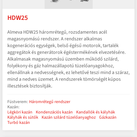
HDW25
Almeva HDW25 háromrétegű, rozsdamentes acél
magasnyomású rendszer. A rendszer alkalmas
kogenerációs egységek, belső égésű motorok, tartalék
aggregátok és generátorok égéstermékének elvezetésére.
Alkalmasak magasnyomású üzemben működő szilárd,
folyékony és gáz halmazállapotú tüzelőanyagokhoz,
ellenállnak a nedvességnek, ez lehetővé teszi mind a száraz,
mind a nedves üzemet. A rendszerek tömörségét kúpos
illesztések biztosítják.
Füstverem:
Háromrétegű rendszer
Kazán:
Légköri kazán
Kondenzációs kazán
Kandallók és kályhák
Kályhák és sütők
Kazán szilárd tüzelőanyaghoz
Gázkazán
Turbó kazán