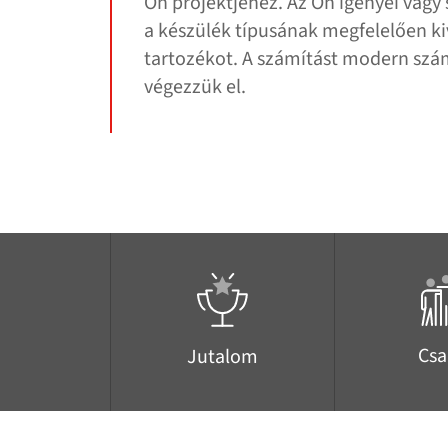
Ön projektjéhez. Az Ön igényei vagy s
a készülék típusának megfelelően ki
tartozékot. A számítást modern szám
végezzük el.
Csa
Jutalom