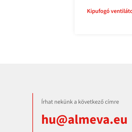
Kipufogó ventilát
Írhat nekünk a következő címre
hu@almeva.eu