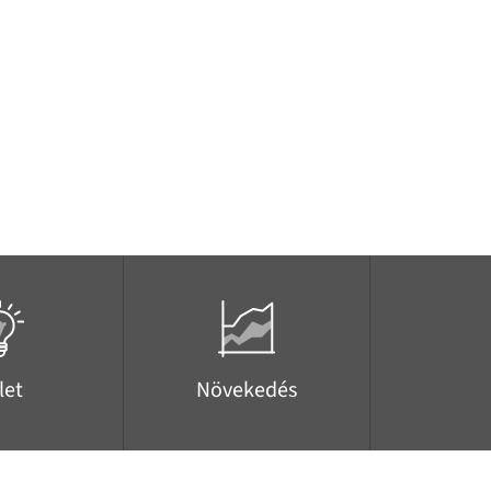
let
Növekedés