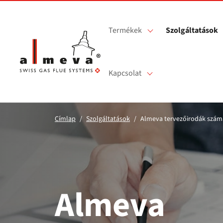
Ugrás a fő tartalomra
Termékek
Szolgáltatások
Kapcsolat
Címlap
Szolgáltatások
Almeva tervezőirodák szám
Almeva