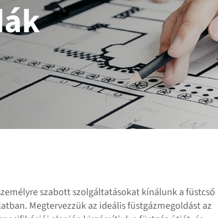
dák
zemélyre szabott szolgáltatásokat kínálunk a füstcső
latban. Megtervezzük az ideális füstgázmegoldást az