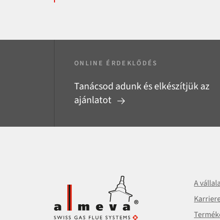
ONLINE ÉRDEKLŐDÉS
Tanácsod adunk és elkészítjük az
ajánlatot
A vállal
Karrier
Termék