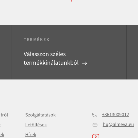
TERMÉKEK
Válasszon széles
termékkínálatunkból
+3613009012
atról
Szolgáltatások
hu@almeva.eu
e
Letöltések
ek
Hírek