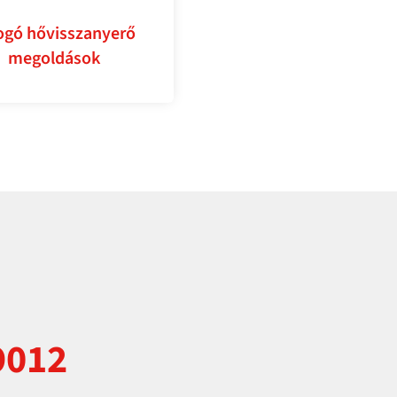
ogó hővisszanyerő
megoldások
9012