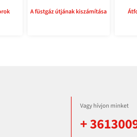
orok
A füstgáz útjának kiszámítása
Átf
Vagy hívjon minket
+ 361300