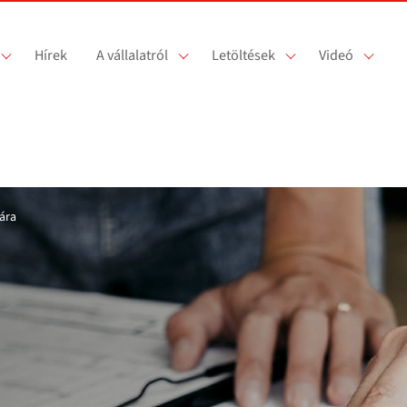
Hírek
A vállalatról
Letöltések
Videó
ára