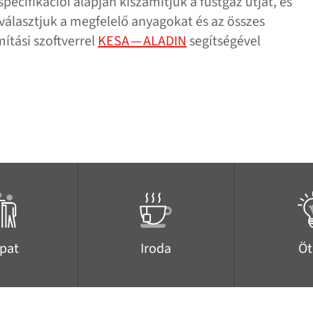
pecifikációi alapján kiszámítjuk a füstgáz útját, és
választjuk a megfelelő anyagokat és az összes
ítási szoftverrel
KESA — ALADIN
segítségével
pat
Iroda
Öt