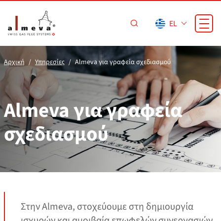
Προσπέραση στο κύριο περιεχόμενο
EL
Αρχική
Υπηρεσίες
Almeva για γραφεία σχεδιασμού
Almeva για γραφεία
σχεδιασμού
Στην Almeva, στοχεύουμε στη δημιουργία
ισχυρών και αμοιβαία επωφελών συνεργασιών