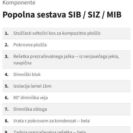
Komponente
Popolna sestava SIB / SIZ / MIB
1.
Stožčasti odtočni kos za kompozitno ploščo
2.
Pokrovna plošča
3.
Rešetka prezračevalnega jaška — iz nerjavečega jekla,
navpična
4.
Dimniški blok
5.
Izolacija lamel 1bm
6.
90° dimniška veja
7.
Dimniška obloga
8.
Vrata s pokrovom za kondenzat — bela
9.
Zadnja prezračevalna rešetka — bela