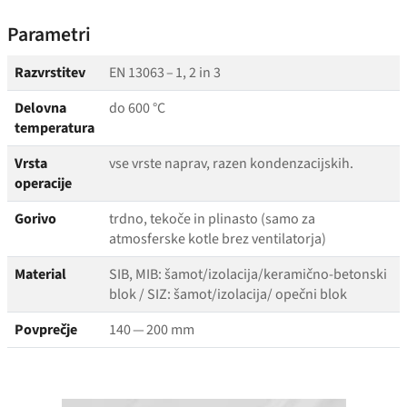
Parametri
Razvrstitev
EN 13063 – 1, 2 in 3
Delovna
do 600 °C
temperatura
Vrsta
vse vrste naprav, razen kondenzacijskih.
operacije
Gorivo
trdno, tekoče in plinasto (samo za
atmosferske kotle brez ventilatorja)
Material
SIB, MIB: šamot/izolacija/keramično-betonski
blok / SIZ: šamot/​izolacija/​ opečni blok
Povprečje
140 — 200 mm