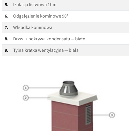
5.
Izolacja listwowa 1bm
6.
Odgałęzienie kominowe 90°
7.
Wkładka kominowa
8.
Drzwi z pokrywą kondensatu — białe
9.
Tylna kratka wentylacyjna — biała