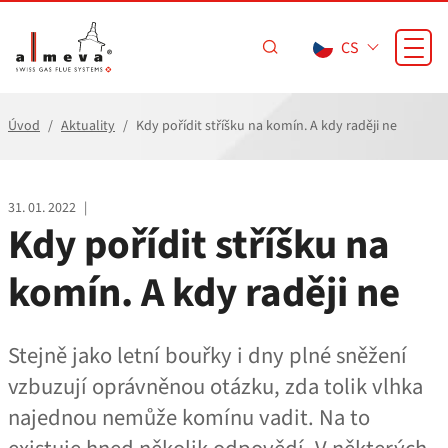
Přejít na hlavní obsah
CS
Úvod
Aktuality
Kdy pořídit stříšku na komín. A kdy raději ne
31. 01. 2022
|
Kdy pořídit stříšku na
komín. A kdy raději ne
Stejně jako letní bouřky i dny plné sněžení
vzbuzují oprávněnou otázku, zda tolik vlhka
najednou nemůže komínu vadit. Na to