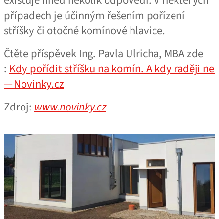
existuje hned několik odpovědí. V některých
případech je účinným řešením pořízení
stříšky či otočné komínové hlavice.
Čtěte příspěvek Ing. Pavla Ulricha, MBA zde
:
Kdy pořídit stříšku na komín. A kdy raději ne
— Novinky.cz
Zdroj:
www.novinky.cz