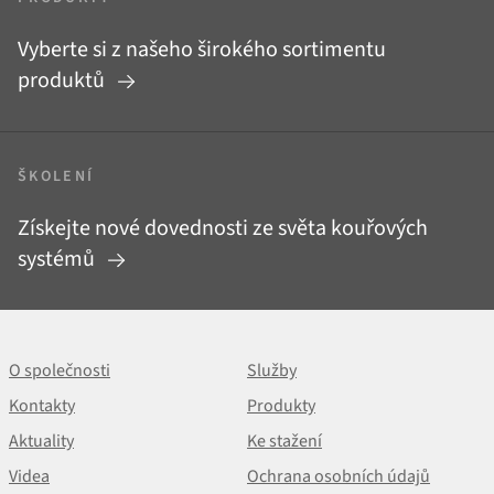
Vyberte si z našeho širokého sortimentu
produktů
ŠKOLENÍ
Získejte nové dovednosti ze světa kouřových
systémů
O společnosti
Služby
Kontakty
Produkty
Aktuality
Ke stažení
Videa
Ochrana osobních údajů