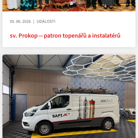
05. 06. 2026
UDÁLOSTI
sv. Prokop — patron topenářů a instalatérů