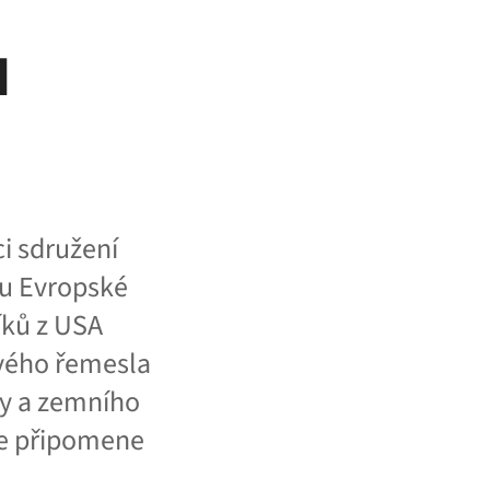
u
ci sdružení
u Evropské
íků z USA
svého řemesla
py a zemního
ze připomene