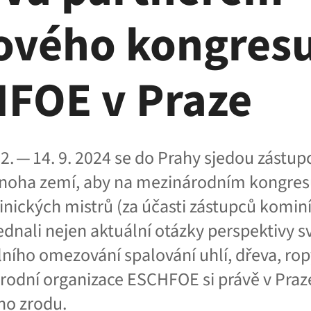
jového kongres
FOE v Praze
2. — 14. 9. 2024 se do Prahy sjedou zástup
noha zemí, aby na mezinárodním kongres
nických mistrů (za účasti zástupců komin
jednali nejen aktuální otázky perspektivy 
lního omezování spalování uhlí, dřeva, ro
rodní organizace ESCHFOE si právě v Pra
ého zrodu.