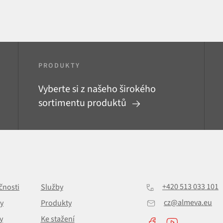
PRODUKTY
Vyberte si z našeho širokého
sortimentu produktů
+420 513 033 101
čnosti
Služby
cz@almeva.eu
y
Produkty
y
Ke stažení