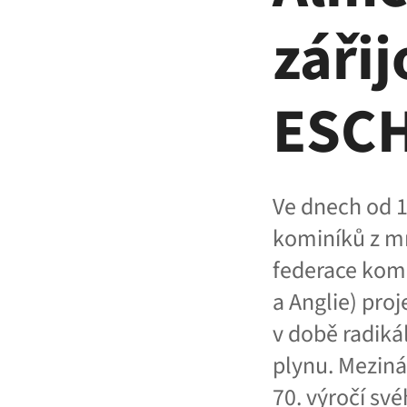
záři
ESCH
Ve dnech od 1
kominíků z m
federace komi
a Anglie) pro
v době radiká
plynu. Meziná
70. výročí sv