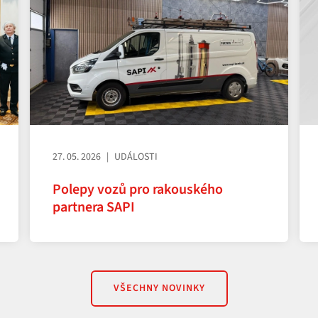
27. 05. 2026
UDÁLOSTI
Polepy vozů pro rakouského
partnera SAPI
VŠECHNY NOVINKY