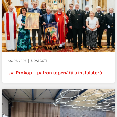
05. 06. 2026
UDÁLOSTI
sv. Prokop — patron topenářů a instalatérů