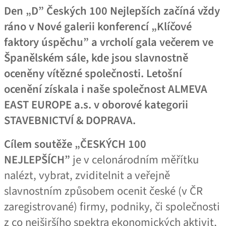
Den „D” Českých 100 Nejlepších začíná vždy
ráno v Nové galerii konferencí „Klíčové
faktory úspěchu” a vrcholí gala večerem ve
Španělském sále, kde jsou slavnostně
oceněny vítězné společnosti. Letošní
ocenění získala i naše společnost ALMEVA
EAST EUROPE a.s. v oborové kategorii
STAVEBNICTVÍ
&
DOPRAVA.
Cílem soutěže „ČESKÝCH 100
NEJLEPŠÍCH”
je v celonárodním měřítku
nalézt, vybrat, zviditelnit a veřejně
slavnostním způsobem ocenit české (v ČR
zaregistrované) firmy, podniky, či společnosti
z co nejširšího spektra ekonomických aktivit,