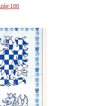
zág 100