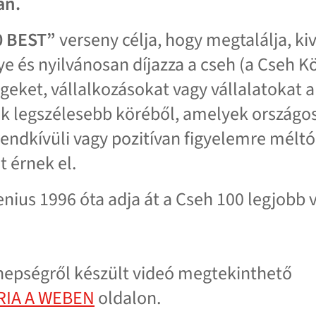
an.
0 BEST”
verseny célja, hogy megtalálja, kiv
ye és nyilvánosan díjazza a cseh (a Cseh 
égeket, vállalkozásokat vagy vállalatokat 
 legszélesebb köréből, amelyek országos
endkívüli vagy pozitívan figyelemre méltó
 érnek el.
enius 1996 óta adja át a Cseh 100 legjobb 
nepségről készült videó megtekinthető
RIA A WEBEN
oldalon.