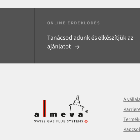
ONLINE ÉRDEKLŐDÉS
Tanácsod adunk és elkészítjük az
ajánlatot
A vállal
Karrier
Termék
Kapcsol