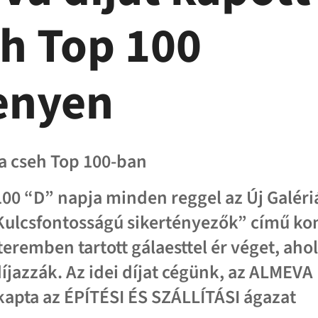
eh Top 100
enyen
 a cseh Top 100-ban
100 “D” napja minden reggel az Új Galér
Kulcsfontosságú sikertényezők” című kon
teremben tartott gálaesttel ér véget, ahol
díjazzák. Az idei díjat cégünk, az ALMEVA
kapta az ÉPÍTÉSI ÉS SZÁLLÍTÁSI ágazat