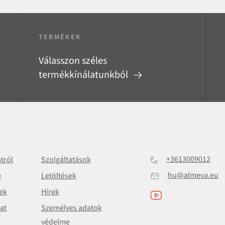
TERMÉKEK
Válasszon széles
termékkínálatunkból
+3613009012
atról
Szolgáltatások
hu@almeva.eu
e
Letöltések
ek
Hírek
at
Személyes adatok
védelme