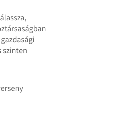
álassza,
Köztársaságban
a gazdasági
 szinten
verseny