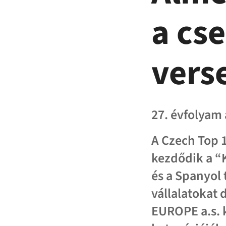
a cs
vers
27. évfolyam
A Czech Top 
kezdődik a “
és a Spanyol 
vállalatokat 
EUROPE a.s. 