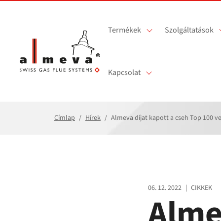
Ugrás a fő tartalomra
Termékek
Szolgáltatások
Kapcsolat
Címlap
Hírek
Almeva díjat kapott a cseh Top 100 v
06. 12. 2022
|
CIKKEK
Alme