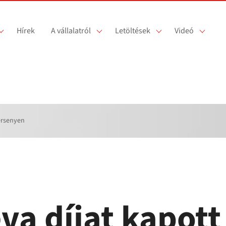
Hírek
A vállalatról
Letöltések
Videó
ersenyen
va díjat kapott