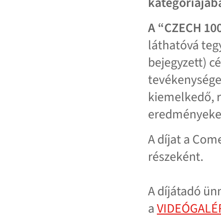
kategóriájáb
A “CZECH 10
láthatóvá teg
bejegyzett) c
tevékenységek
kiemelkedő, r
eredményeket
A díjat a Com
részeként.
A díjátadó ün
a
VIDEÓGALÉ