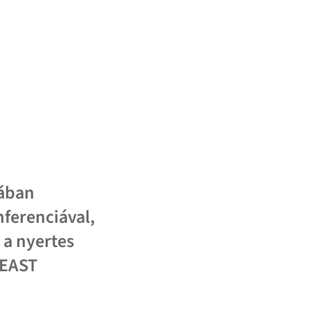
iában
ferenciával,
 a nyertes
 EAST