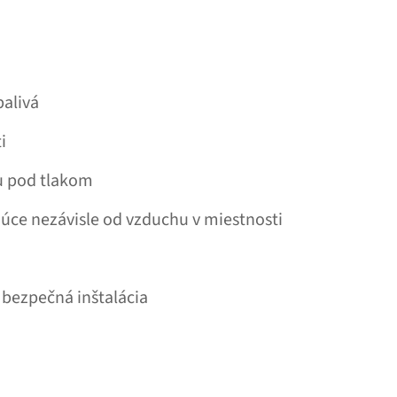
palivá
i
u pod tlakom
júce nezávisle od vzduchu v miestnosti
 bezpečná inštalácia