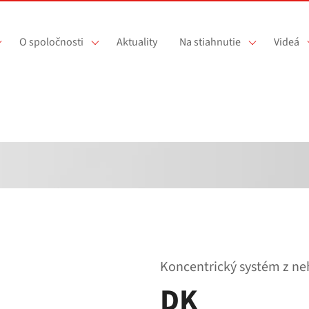
O spoločnosti
Aktuality
Na stiahnutie
Videá
Koncentrický systém z ne
DK