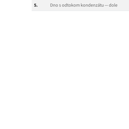
5.
Dno s odtokom kondenzátu — dole