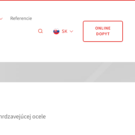
Referencie
ONLINE
SK
DOPYT
hrdzavejúcej ocele