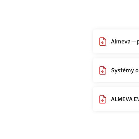
Almeva — p
Systémy od
ALMEVA E