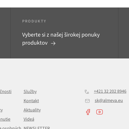
PRODUKTY
Vyberte si z našej širokej ponuky
produktov
+421 32 202 8946
čnosti
Služby
sk@almeva.eu
Kontakt
ty
Aktuality
hnutie
Videá
a osobných
NEWSLETTER