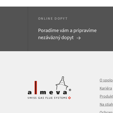
ONLINE DOPYT
Poradíme vám a pripravíme
nezáväzný dopyt
O spolo
Kariéra
Produk
Na stia
Ochran