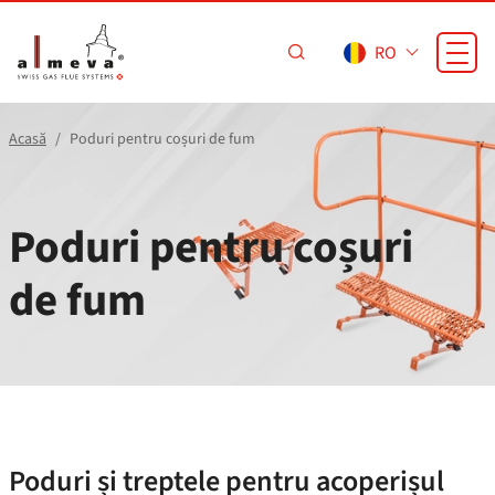
Sari la conținutul principal
RO
Acasă
Poduri pentru coșuri de fum
Poduri pentru coșuri
de fum
Poduri și treptele pentru acoperișul