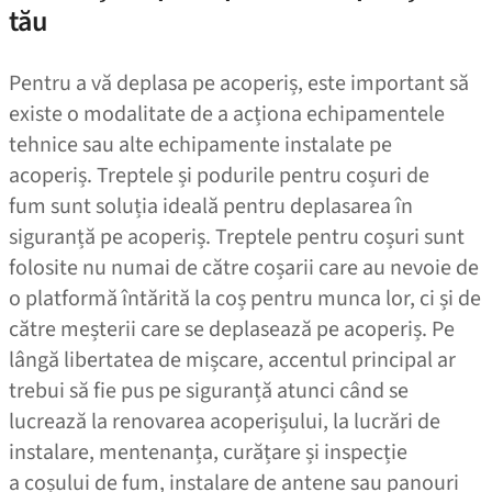
tău
Pentru a vă deplasa pe acoperiș, este important să
existe o modalitate de a acționa echipamentele
tehnice sau alte echipamente instalate pe
acoperiș.
Treptele și podurile
pentru coșuri de
fum sunt soluția ideală pentru deplasarea în
siguranță pe acoperiș. Treptele pentru coșuri sunt
folosite nu numai de către coșarii care au nevoie de
o platformă întărită la coș pentru munca lor, ci și de
către meșterii care se deplasează pe acoperiș. Pe
lângă libertatea de mișcare, accentul principal ar
trebui să fie pus pe siguranță atunci când se
lucrează la renovarea acoperișului, la lucrări de
instalare, mentenanța, curățare și inspecție
a coșului de fum, instalare de antene sau panouri