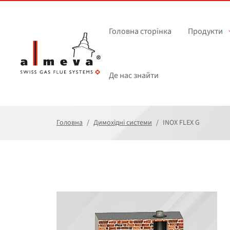
Перейти до основного вмісту
Головна сторінка
Продукти
Де нас знайти
Головна
Димохідні системи
INOX FLEX G