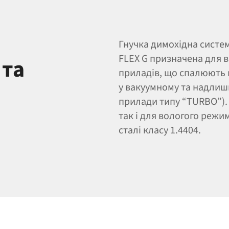
Гнучка димохідна систем
FLEX G призначена для ві
 та
приладів, що спалюють 
у вакуумному та надлиш
прилади типу “TURBO”). 
так і для вологого режи
сталі класу 1.4404.