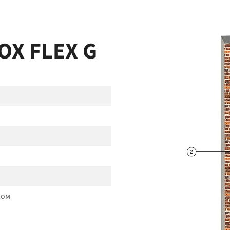
OX FLEX G
дом