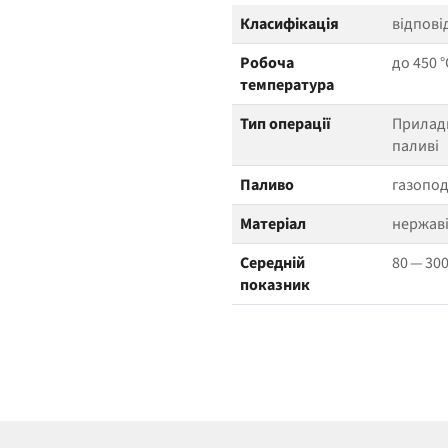
Класифікація
відпові
Робоча
до 450 °
температура
Тип операції
Прилади
паливі
Паливо
газоподі
Матеріал
нержаві
Середній
80 — 30
показник