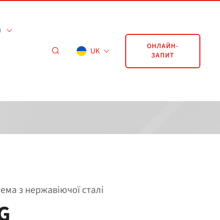
я
ОНЛАЙН-
UK
ЗАПИТ
ема з нержавіючої сталі
G