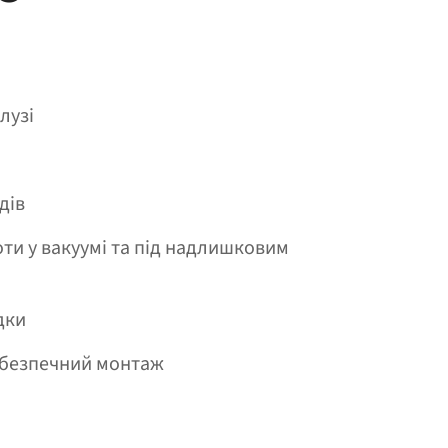
лузі
дів
ти у вакуумі та під надлишковим
дки
 безпечний монтаж