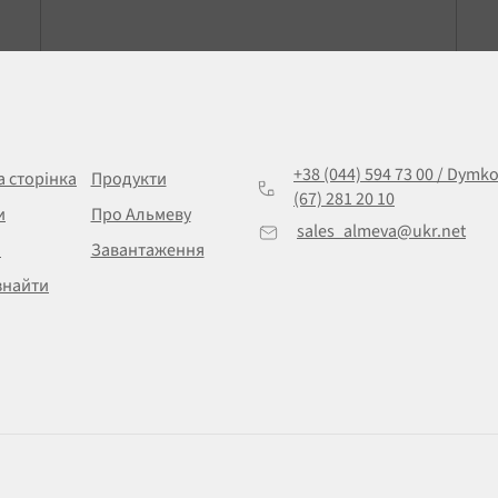
+38 (044) 594 73 00 / Dymk
а сторінка
Продукти
(67) 281 20 10
и
Про Альмеву
sales_almeva@ukr.net
и
Завантаження
знайти