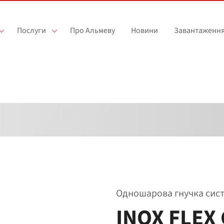
Послуги
Про Альмеву
Новини
Завантаженн
Одношарова гнучка сист
INOX FLEX 