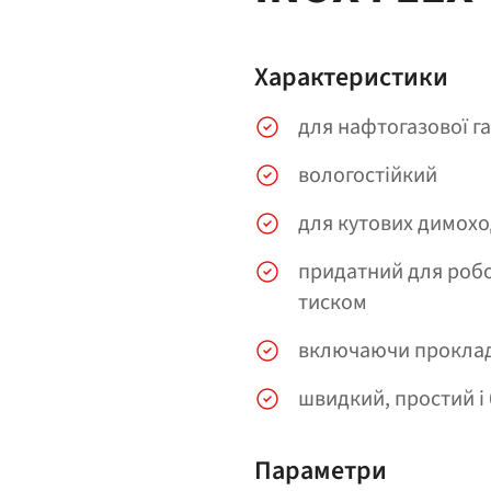
Характеристики
для нафтогазової га
вологостійкий
для кутових димохо
придатний для робо
тиском
включаючи прокла
швидкий, простий і
Параметри