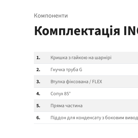
Компоненти
Комплектація IN
1.
Кришка з гайкою на шарнірі
2.
Гнучка труба G
3.
Втулка фіксована / FLEX
4.
Сопух 85°
5.
Пряма частина
6.
Піддон для конденсату з боковим виво