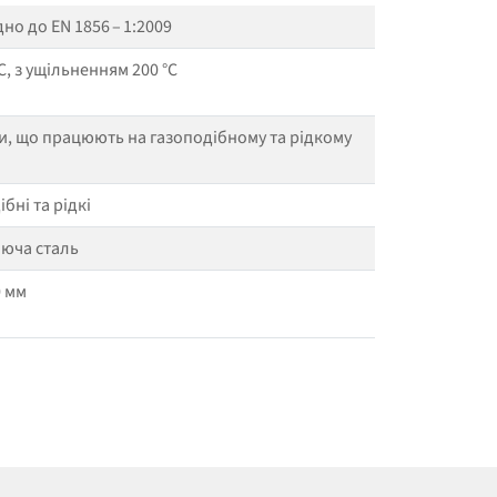
дно до EN 1856 – 1:2009
C, з ущільненням 200 °C
, що працюють на газоподібному та рідкому
бні та рідкі
юча сталь
0 мм